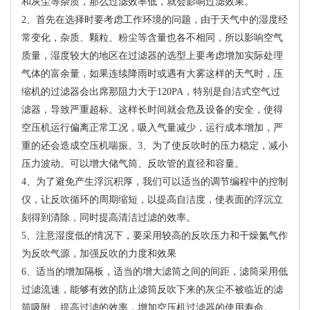
和灰尘等杂质，那么过滤效率低，就会影响过滤效果。
2、首先在选择时要考虑工作环境的问题，由于天气中的湿度经
常变化，杂质、颗粒、粉尘等含量也各不相同，所以影响空气
质量，湿度较大的地区在过滤器的选型上要考虑增加实际处理
气体的富余量，如果连续降雨时或遇有大雾这样的天气时，压
缩机的过滤器会出席那阻力大于120PA，特别是自洁式空气过
滤器，导致严重超标。这样长时间就会危及设备的安全，使得
空压机运行偏离正常工况，吸入气量减少，运行成本增加，严
重的还会造成空压机喘振。3、为了使反吹时的压力稳定，减小
压力波动。可以增大储气筒、反吹管的直径和容量。
4、为了避免产生浮沉积厚，我们可以适当的调节编程中的控制
仪，让反吹循环的周期缩短，以提高自洁度，使表面的浮沉立
刻得到清除，同时提高清洁过滤的效率。
5、注意湿度低的情况下，要采用较高的反吹压力和干燥氮气作
为反吹气源，加强反吹的力度和效果
6、适当的增加隔板，适当的增大滤筒之间的间距，滤筒采用低
过滤流速，能够有效的防止滤筒反吹下来的灰尘不被临近的滤
筒吸附，提高过滤的效率，增加空压机过滤器的使用寿命。