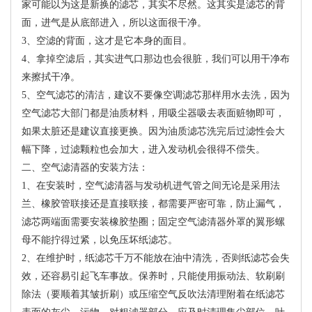
家可能以为这是新换的滤芯，其实不尽然。这其实是滤芯的背
面，进气是从底部进入，所以这面很干净。
3、空滤的背面，这才是它本身的面目。
4、拿掉空滤后，其实进气口那边也会很脏，我们可以用干净布
来擦拭干净。
5、空气滤芯的清洁，建议不要像空调滤芯那样用水去洗，因为
空气滤芯大部门都是油质材料，用吸尘器吸去表面赃物即可，
如果太脏还是建议直接更换。因为油质滤芯洗完后过滤性会大
幅下降，过滤颗粒也会加大，进入发动机会很得不偿失。
二、空气滤清器的安装方法：
1、在安装时，空气滤清器与发动机进气管之间无论是采用法
兰、橡胶管联接还是直接联接，都需要严密可靠，防止漏气，
滤芯两端面需要安装橡胶垫圈；固定空气滤清器外罩的翼形螺
母不能拧得过紧，以免压坏纸滤芯。
2、在维护时，纸滤芯千万不能放在油中清洗，否则纸滤芯会失
效，还容易引起飞车事故。保养时，只能使用振动法、软刷刷
除法（要顺着其皱折刷）或压缩空气反吹法清理附着在纸滤芯