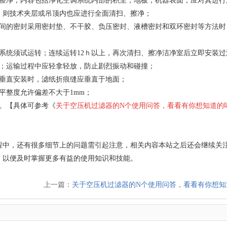
、擦净；内容包括净化空调系统内部的积尘，地板，机器表面，应对其进行
，则技术夹层或吊顶内也应进行全面清扫、擦净；
之间的密封采用密封垫、不干胶、负压密封、液槽密封和双环密封等方法时
；
系统须试运转；连续运转12ｈ以上，再次清扫、擦净洁净室后立即安装过
置；运输过程中应轻拿轻放，防止剧烈振动和碰撞；
其垂直安装时，滤纸折痕缝应垂直于地面；
平整度允许偏差不大于1mm；
。【具体可参考《
关于空压机过滤器的N个使用问答，看看有你想知道的
程中，还有很多细节上的问题需引起注意，相关内容本站之后还会继续关
，以便及时掌握更多有益的使用知识和技能。
上一篇：
关于空压机过滤器的N个使用问答，看看有你想知