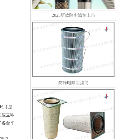
2025新款除尘滤筒上市
防静电除尘滤筒
尺寸是
的应立即
和各台平