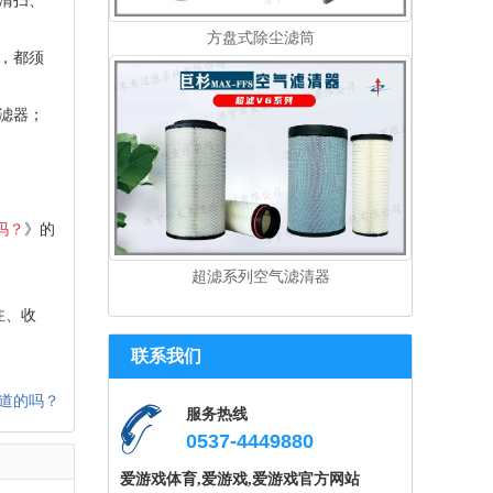
清扫、
方盘式除尘滤筒
，都须
滤器；
吗？
》的
超滤系列空气滤清器
注、收
联系我们
道的吗？
服务热线
0537-4449880
爱游戏体育,爱游戏,爱游戏官方网站