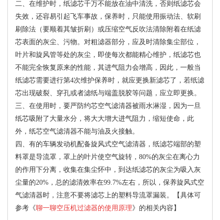
二、在维护时，纸滤芯千万不能放在油中清洗，否则纸滤芯会
失效，还容易引起飞车事故，保养时，只能使用振动法、软刷
刷除法（要顺着其皱折刷）或压缩空气反吹法清除附着在纸滤
芯表面的灰尘、污物。对粗滤器部分，应及时清除集尘部位，
叶片和旋风管等处的灰尘，即使每次都能精心维护，纸滤芯也
不能完全恢复原来的性能，其进气阻力会增高，因此，一般当
纸滤芯需要进行第4次维护保养时，就应更换新滤芯了，若纸滤
芯出现破裂、穿孔或者滤纸与端盖脱胶等问题，应立即更换。
三、在使用时，要严防约芯空气滤清器被雨水淋湿，因为一旦
纸芯吸附了大量水分，将大大增大进气阻力，缩短使命，此
外，纸芯空气滤清器不能与油及火接触。
四、有的车辆发动机配备旋风式空气滤清器，纸滤芯端部的塑
料罩是导流罩，罩上的叶片使空气旋转，80%的灰尘在离心力
的作用下分离，收集在集尘怀中，到达纸滤芯的灰尘为吸入灰
尘量的20%，总的滤清效率在99.7%左右，所以，保养旋风式空
气滤清器时，注意不要将滤芯上的塑料导流罩漏装。【具体可
参考《
聊一聊空压机过滤器的使用原理
》的相关内容】