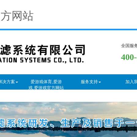
官方网站
全国服
400
解决方案
爱游戏体育,爱游
服务支持
加入
戏,爱游戏官方网站
资讯