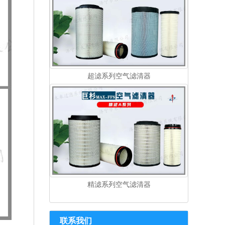
超滤系列空气滤清器
精滤系列空气滤清器
联系我们