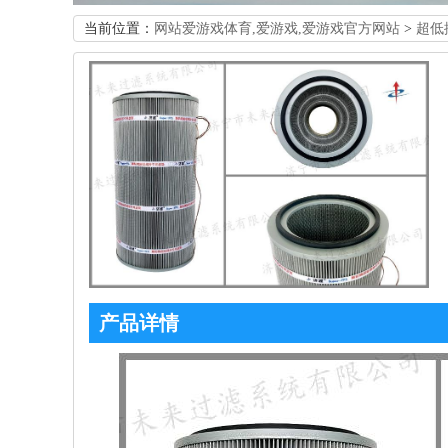
当前位置：
网站爱游戏体育,爱游戏,爱游戏官方网站
>
超低
产品详情