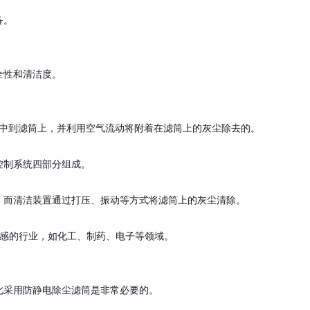
备。
全性和清洁度。
集中到滤筒上，并利用空气流动将附着在滤筒上的灰尘除去的。
控制系统四部分组成。
，而清洁装置通过打压、振动等方式将滤筒上的灰尘清除。
敏感的行业，如化工、制药、电子等领域。
此采用防静电除尘滤筒是非常必要的。