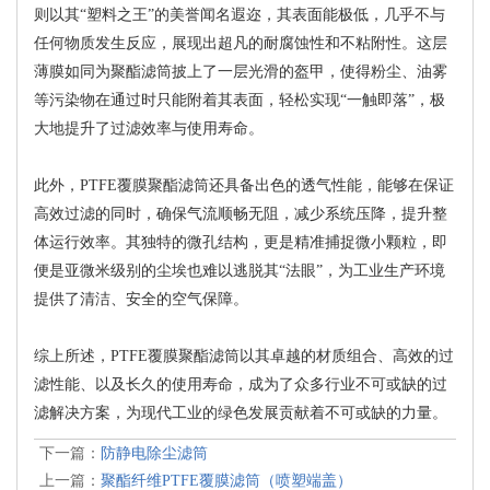
则以其“塑料之王”的美誉闻名遐迩，其表面能极低，几乎不与
任何物质发生反应，展现出超凡的耐腐蚀性和不粘附性。这层
薄膜如同为聚酯滤筒披上了一层光滑的盔甲，使得粉尘、油雾
等污染物在通过时只能附着其表面，轻松实现“一触即落”，极
大地提升了过滤效率与使用寿命。
此外，PTFE覆膜聚酯滤筒还具备出色的透气性能，能够在保证
高效过滤的同时，确保气流顺畅无阻，减少系统压降，提升整
体运行效率。其独特的微孔结构，更是精准捕捉微小颗粒，即
便是亚微米级别的尘埃也难以逃脱其“法眼”，为工业生产环境
提供了清洁、安全的空气保障。
综上所述，PTFE覆膜聚酯滤筒以其卓越的材质组合、高效的过
滤性能、以及长久的使用寿命，成为了众多行业不可或缺的过
滤解决方案，为现代工业的绿色发展贡献着不可或缺的力量。
下一篇：
防静电除尘滤筒
上一篇：
聚酯纤维PTFE覆膜滤筒（喷塑端盖）