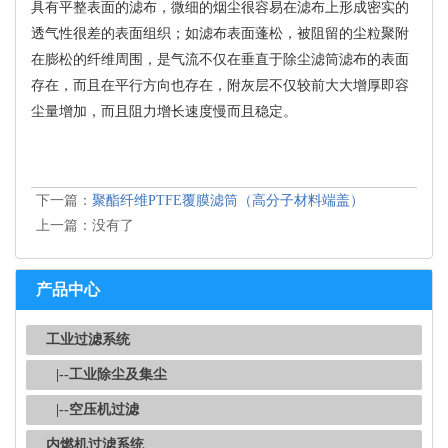
具有平整表面的滤布，微细的烟尘很容易在滤布上形成密实的
透气性很差的表面组织；如滤布表面蓬松，被阻留的尘粒聚附
在膨松的纤维周围，是气流不仅在垂直于除尘滤筒滤布的表面
存在，而且在平行方向也存在，附灰层不仅较前大大增厚即容
尘量增加，而且阻力增长速度慢而且稳定。
下一篇：
聚酯纤维PTFE覆膜滤筒（高分子材料端盖）
上一篇：没有了
产品中心
工业过滤系统
|--工业除尘及集尘
|--空压机过滤
内燃机过滤系统