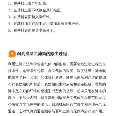
1、在基料上覆导电铝膜。
2、在基料上覆不锈钢金属纤维丝。
3、在基料表面植入碳纤维。
4、在基料加工过程中采用增加混纺导电纤维。
5、在基料表面覆导电高分子。
耐高温除尘滤筒的除尘过程：
利用过滤方法除掉含尘气体中的尘粒，需要创造过滤过程的良
好条件，这些条件包括：含尘气体的温度、湿度适当；滤布既
能阻留尘粒，又能让气体顺利通过。影响气体顺利通过的是滤
布的表面组织和材质。表面组织由附灰层和滤布组成。理想的
滤布是在它的纤维哈桑能形成型奧的空隙，粉尘只附在滤布的
表面，不深入内部。材质影响到适应含尘气体的温度范围及是
否吸收含尘气体中的湿气，致滤材粘附甚**微尘和泥堵死气流
通道，它对气流的通道顺畅与否和过滤有无保障起决定作用。