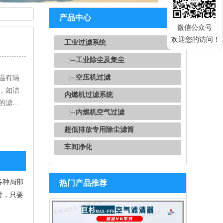
产品中心
微信公众号
欢迎您的访问！
工业过滤系统
|--工业除尘及集尘
|--空压机过滤
温有隔
，如洁
内燃机过滤系统
的滤…
|--内燃机空气过滤
超低排放专用除尘滤筒
车间净化
各种局部
热门产品推荐
时，只要