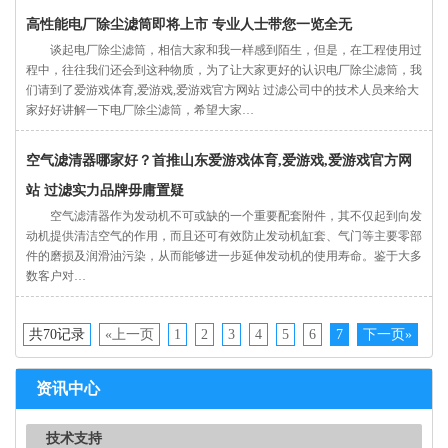
高性能电厂除尘滤筒即将上市 专业人士带您一览全无
谈起电厂除尘滤筒，相信大家和我一样感到陌生，但是，在工程使用过
程中，往往我们还会到这种物质，为了让大家更好的认识电厂除尘滤筒，我
们请到了爱游戏体育,爱游戏,爱游戏官方网站 过滤公司中的技术人员来给大
家好好讲解一下电厂除尘滤筒，希望大家…
空气滤清器哪家好？首推山东爱游戏体育,爱游戏,爱游戏官方网
站 过滤实力品牌毋庸置疑
空气滤清器作为发动机不可或缺的一个重要配套附件，其不仅起到向发
动机提供清洁空气的作用，而且还可有效防止发动机缸套、气门等主要零部
件的磨损及润滑油污染，从而能够进一步延伸发动机的使用寿命。鉴于大多
数客户对…
共70记录
«上一页
1
2
3
4
5
6
7
下一页»
资讯中心
技术支持