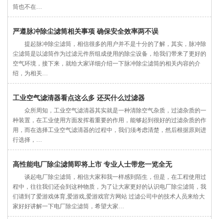
筒也不在…
严遵脉冲除尘滤筒相关事项 确保安全效率两不误
提起脉冲除尘滤筒，相信很多的用户并不是十分的了解，其实，脉冲除
尘滤筒是以滤筒作为过滤元件所组成使用的除尘设备，给我们带来了更好的
空气环境，接下来，就给大家详细介绍一下脉冲除尘滤筒的相关内容的介
绍，为相关…
工业空气滤清器看点这么多 还买什么过滤器
众所周知，工业空气滤清器其实就是一种清除空气杂质，过滤杂质的一
种装置，在工业使用方面发挥着重要的作用，能够起到很好的过滤杂质的作
用，而在选择工业空气滤清器的过程中，我们须考虑清楚，然后根据原则进
行选择，…
高性能电厂除尘滤筒即将上市 专业人士带您一览全无
谈起电厂除尘滤筒，相信大家和我一样感到陌生，但是，在工程使用过
程中，往往我们还会到这种物质，为了让大家更好的认识电厂除尘滤筒，我
们请到了爱游戏体育,爱游戏,爱游戏官方网站 过滤公司中的技术人员来给大
家好好讲解一下电厂除尘滤筒，希望大家…