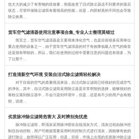
也大大的减少了有害物的排放量，彻底改变了旧式除尘器达不到要求的落后
状态，尽管环保除尘滤筒有着很高的性能，但是，内部材质的不同也会导致
除尘效果…
货车空气滤清器使用注意事项合集_专业人士整理莫错过
简言之，货车空气滤清器是主要用来净化空气，也是目前很多应用单位
重点使用的设备之一，由于货车空气滤清器的对于有效降低吸入空气的噪音
还是很有帮助的，所以，我们在使用的过程中需要注意的问题也有很多，为
了让那个…
打造清新空气环境 安装自洁式除尘滤筒轻松解决
对于目前的空气的质量情况来说，自洁式除尘滤筒已经很好的完成空气
的净化，其中，自洁式除尘滤筒采用除尘器是非常明智的选择，能够很好的
将粉尘落到除尘器中，不会污染到环境中，但是，还是有不少的用户会有抱
怨，说使…
劣质脉冲除尘滤筒危害大 及时辨别免忧患
脉冲除尘滤筒，即清灰采用脉冲喷吹在线清灰方式，清灰过程由脉冲控
制仪自动控制，用户可根据需要采用时间控制方式进行清灰，因能够有效的
进行除尘，故而得以广泛应用，但是，目前，市场上出现的劣质脉冲除尘滤